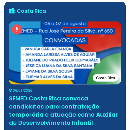
Costa Rica
Costa Rica
06/08/2026
SEMED Costa Rica convoca
candidatas para contratação
temporária e atuação como Auxiliar
de Desenvolvimento Infantil