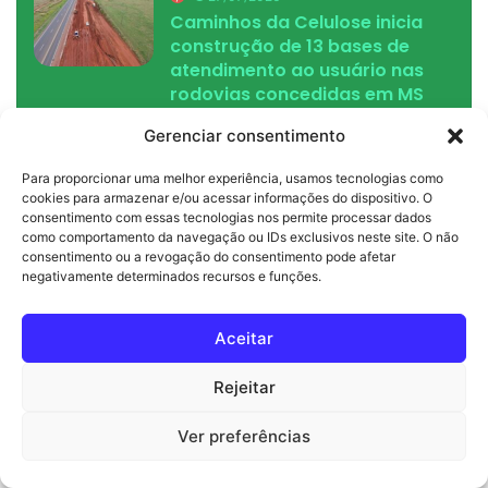
Caminhos da Celulose inicia
construção de 13 bases de
atendimento ao usuário nas
rodovias concedidas em MS
26/07/2026
Gerenciar consentimento
China taxa carne de MS em
Para proporcionar uma melhor experiência, usamos tecnologias como
67%: saiba como a nova
cookies para armazenar e/ou acessar informações do dispositivo. O
medida afeta o produtor e o
consentimento com essas tecnologias nos permite processar dados
seu churrasco
como comportamento da navegação ou IDs exclusivos neste site. O não
consentimento ou a revogação do consentimento pode afetar
negativamente determinados recursos e funções.
Política
Aceitar
Rejeitar
Ver preferências