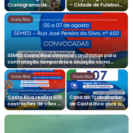
Cronograma de
– Cidade de Futebol
Atendimentos do
Society começa com
Castramóvel para o
goleadas e grande
Costa Rica
mês de agosto em
movimentação…
Costa Rica
SEMED Costa Rica convoca candidatas para
contratação temporária e atuação como
Auxiliar de Desenvolvimento Infantil
Costa Rica
Costa Rica
Costa Rica realiza 605
Casa do Trabalhador
castrações de cães e
de Costa Rica abre a
gatos no primeiro
semana com 107
semestre de 2026
vagas de Emprego