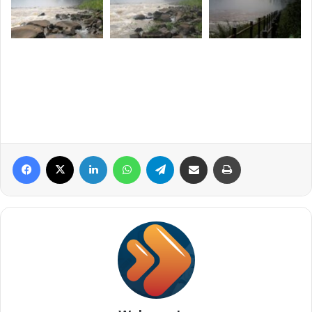
Facebook
X
Linkedin
WhatsApp
Telegram
Compartilhar via e-mail
Imprimir