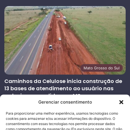
Mato Grosso do Sul
Caminhos da Celulose inicia construção de
13 bases de atendimento ao usuário nas
rodovias concedidas em MS
Gerenciar consentimento
27/07/2026
Página
Próxima
Para proporcionar uma melhor experiência, usamos tecnologias como
cookies para armazenar e/ou acessar informações do dispositivo. O
anterior
página
consentimento com essas tecnologias nos permite processar dados
como comportamento da navegação ou IDs exclusivos neste site. O não