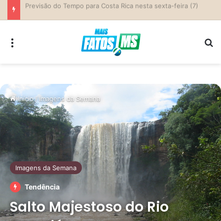
Previsão do Tempo para Costa Rica nesta sexta-feira (7)
Menu
Pr
Início
/
Imagens da Semana
Imagens da Semana
Tendência
Salto Majestoso do Rio