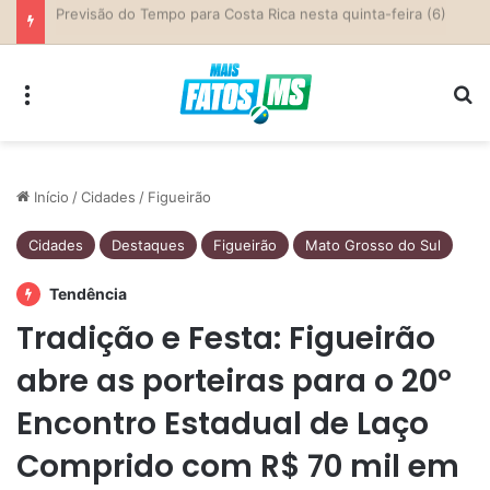
Previsão do Tempo para Costa Rica nesta quinta-feira (6)
Menu
Pr
Início
/
Cidades
/
Figueirão
Cidades
Destaques
Figueirão
Mato Grosso do Sul
Tendência
Tradição e Festa: Figueirão
abre as porteiras para o 20º
Encontro Estadual de Laço
Comprido com R$ 70 mil em