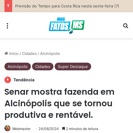
SEMED Costa Rica convoca candidatas para contratação temporária e atuação como Auxiliar de Desenvolvimento Infantil
Menu
Pr
Início
/
Cidades
/
Alcinópolis
Alcinópolis
Cidades
Super Destaque
Tendência
Senar mostra fazenda em
Alcinópolis que se tornou
produtiva e rentável.
Webmaster
24/06/2024
2 minutos de leitura