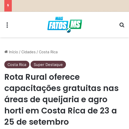
Parceria entre Costa Rica e Alcinópolis entrega ponte de concreto e fortalece infraestrutura na região das lavouras do Engano
Menu
Pr
Início
/
Cidades
/
Costa Rica
Costa Rica
Super Destaque
Rota Rural oferece
capacitações gratuitas nas
áreas de queijaria e agro
horti em Costa Rica de 23 a
25 de setembro