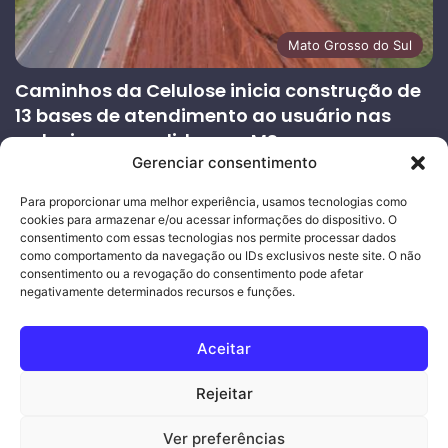
Mato Grosso do Sul
Caminhos da Celulose inicia construção de
13 bases de atendimento ao usuário nas
rodovias concedidas em MS
Gerenciar consentimento
27/07/2026
Página
Próxima
Para proporcionar uma melhor experiência, usamos tecnologias como
cookies para armazenar e/ou acessar informações do dispositivo. O
anterior
página
consentimento com essas tecnologias nos permite processar dados
como comportamento da navegação ou IDs exclusivos neste site. O não
consentimento ou a revogação do consentimento pode afetar
Ouro Empresas
- Desenvolvimento Web
negativamente determinados recursos e funções.
© Copyright 2026, Todos os direitos reservados |
Mais Fatos
Aceitar
MS
-
Joeber Garcia
Rejeitar
Facebook
Instagram
WhatsApp
Ver preferências