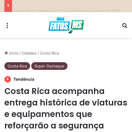
Parceria entre Costa Rica e Alcinópolis entrega ponte de concreto e fortalece infraestrutura na região das lavouras do Engano
Menu
Pr
Início
/
Cidades
/
Costa Rica
Costa Rica
Super Destaque
Tendência
Costa Rica acompanha
entrega histórica de viaturas
e equipamentos que
reforçarão a segurança