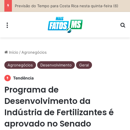
Parceria entre Costa Rica e Alcinópolis entrega ponte de concreto e fortalece infraestrutura na região das lavouras do Engano
Menu
Pr
Início
/
Agronegócios
Agronegócios
Desenvolvimento
Geral
Tendência
Programa de
Desenvolvimento da
Indústria de Fertilizantes é
aprovado no Senado