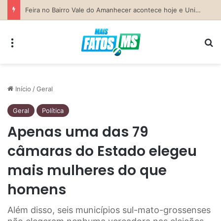
Previsão do Tempo para Costa Rica nesta sexta-feira (7)
Menu
Pr
Início
/
Geral
Geral
Política
Apenas uma das 79
câmaras do Estado elegeu
mais mulheres do que
homens
Além disso, seis municípios sul-mato-grossenses