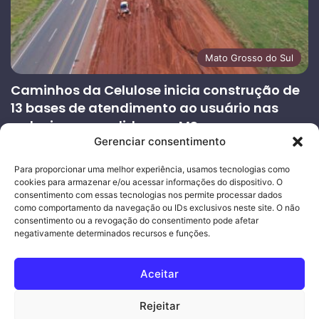
Mato Grosso do Sul
Caminhos da Celulose inicia construção de
13 bases de atendimento ao usuário nas
rodovias concedidas em MS
Gerenciar consentimento
27/07/2026
Página
Próxima
Para proporcionar uma melhor experiência, usamos tecnologias como
cookies para armazenar e/ou acessar informações do dispositivo. O
anterior
página
consentimento com essas tecnologias nos permite processar dados
como comportamento da navegação ou IDs exclusivos neste site. O não
consentimento ou a revogação do consentimento pode afetar
Ouro Empresas
- Desenvolvimento Web
negativamente determinados recursos e funções.
© Copyright 2026, Todos os direitos reservados |
Mais Fatos
Aceitar
MS
-
Joeber Garcia
Rejeitar
Facebook
Instagram
WhatsApp