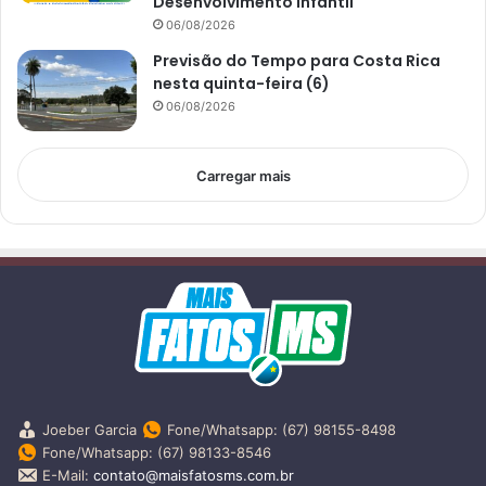
Desenvolvimento Infantil
06/08/2026
Previsão do Tempo para Costa Rica
nesta quinta-feira (6)
06/08/2026
Carregar mais
Joeber Garcia
Fone/Whatsapp: (67) 98155-8498
Fone/Whatsapp: (67) 98133-8546
E-Mail:
contato@maisfatosms.com.br