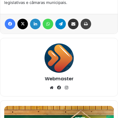
legislativas e câmaras municipais.
Facebook
X
Linkedin
WhatsApp
Telegram
Compartilhar via e-mail
Imprimir
Webmaster
Website
Facebook
Instagram