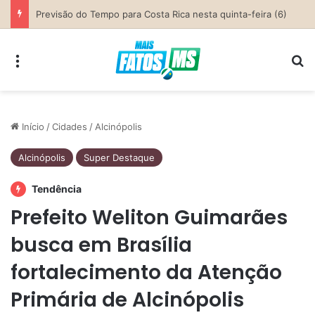
Parceria entre Costa Rica e Alcinópolis entrega ponte de concreto e fortalece infraestrutura na região das lavouras do Engano
Menu
Pr
Início
/
Cidades
/
Alcinópolis
Alcinópolis
Super Destaque
Tendência
Prefeito Weliton Guimarães
busca em Brasília
fortalecimento da Atenção
Primária de Alcinópolis