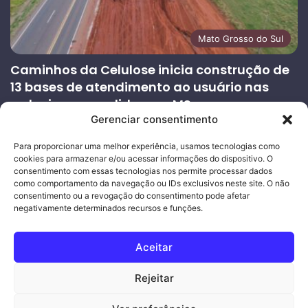
Mato Grosso do Sul
Caminhos da Celulose inicia construção de
13 bases de atendimento ao usuário nas
rodovias concedidas em MS
Gerenciar consentimento
27/07/2026
Página
Próxima
Para proporcionar uma melhor experiência, usamos tecnologias como
cookies para armazenar e/ou acessar informações do dispositivo. O
anterior
página
consentimento com essas tecnologias nos permite processar dados
como comportamento da navegação ou IDs exclusivos neste site. O não
consentimento ou a revogação do consentimento pode afetar
Ouro Empresas
- Desenvolvimento Web
negativamente determinados recursos e funções.
© Copyright 2026, Todos os direitos reservados |
Mais Fatos
Aceitar
MS
-
Joeber Garcia
Rejeitar
Facebook
Instagram
WhatsApp