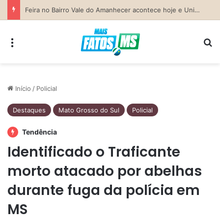
Previsão do Tempo para Costa Rica nesta sexta-feira (7)
Menu
Pr
Início
/
Policial
Destaques
Mato Grosso do Sul
Policial
Tendência
Identificado o Traficante
morto atacado por abelhas
durante fuga da polícia em
MS