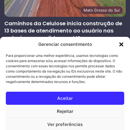
Mato Grosso do Sul
Caminhos da Celulose inicia construção de
13 bases de atendimento ao usuário nas
rodovias concedidas em MS
Gerenciar consentimento
27/07/2026
Página
Próxima
Para proporcionar uma melhor experiência, usamos tecnologias como
cookies para armazenar e/ou acessar informações do dispositivo. O
anterior
página
consentimento com essas tecnologias nos permite processar dados
como comportamento da navegação ou IDs exclusivos neste site. O não
consentimento ou a revogação do consentimento pode afetar
Ouro Empresas
- Desenvolvimento Web
negativamente determinados recursos e funções.
© Copyright 2026, Todos os direitos reservados |
Mais Fatos
Aceitar
MS
-
Joeber Garcia
Rejeitar
Facebook
Instagram
WhatsApp
Ver preferências