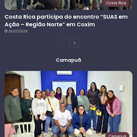
Costa Rica
Costa Rica participa do encontro “SUAS em
Ação – Região Norte” em Coxim
30/07/2026
Página
Próxima
anterior
página
Camapuã
Camapuã