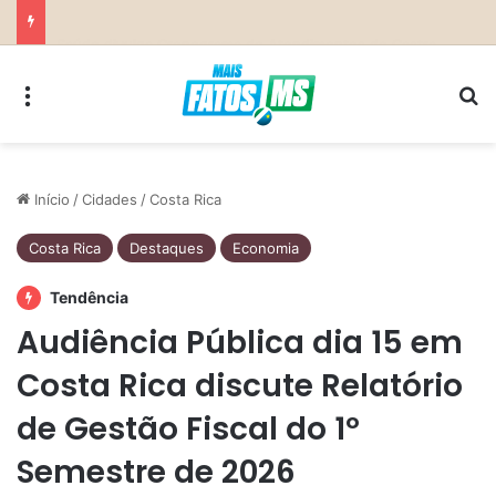
Secretaria da Mulher de Costa Rica abre Agosto Lilás com palestra sobre ciclo da violência e defesa pessoal
Menu
Pr
Início
/
Cidades
/
Costa Rica
Costa Rica
Destaques
Economia
Tendência
Audiência Pública dia 15 em
Costa Rica discute Relatório
de Gestão Fiscal do 1º
Semestre de 2026