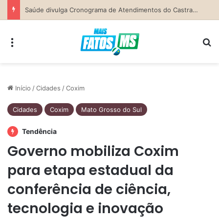
Secretaria da Mulher de Costa Rica abre Agosto Lilás com palestra sobre ciclo da violência e defesa pessoal
Menu
Pr
Início
/
Cidades
/
Coxim
Cidades
Coxim
Mato Grosso do Sul
Tendência
Governo mobiliza Coxim
para etapa estadual da
conferência de ciência,
tecnologia e inovação