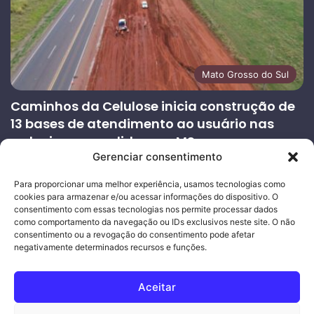
Mato Grosso do Sul
Caminhos da Celulose inicia construção de
13 bases de atendimento ao usuário nas
rodovias concedidas em MS
Gerenciar consentimento
27/07/2026
Página
Próxima
Para proporcionar uma melhor experiência, usamos tecnologias como
cookies para armazenar e/ou acessar informações do dispositivo. O
anterior
página
consentimento com essas tecnologias nos permite processar dados
como comportamento da navegação ou IDs exclusivos neste site. O não
consentimento ou a revogação do consentimento pode afetar
Ouro Empresas
- Desenvolvimento Web
negativamente determinados recursos e funções.
© Copyright 2026, Todos os direitos reservados |
Mais Fatos
Aceitar
MS
-
Joeber Garcia