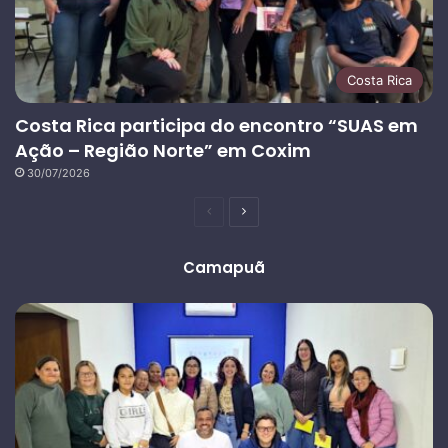
Costa Rica
Costa Rica participa do encontro “SUAS em
Ação – Região Norte” em Coxim
30/07/2026
Página
Próxima
anterior
página
Camapuã