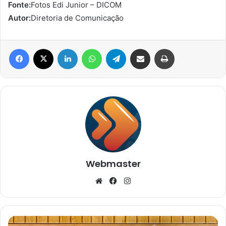
Fonte:
Fotos Edi Junior – DICOM
Autor:
Diretoria de Comunicação
Facebook
X
Linkedin
WhatsApp
Telegram
Compartilhar via e-mail
Imprimir
Webmaster
Website
Facebook
Instagram