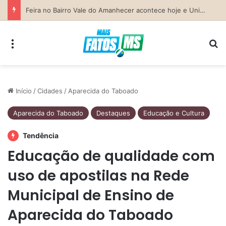
Previsão do Tempo para Costa Rica nesta sexta-feira (7)
Menu
Pr
Início
/
Cidades
/
Aparecida do Taboado
Aparecida do Taboado
Destaques
Educação e Cultura
Tendência
Educação de qualidade com
uso de apostilas na Rede
Municipal de Ensino de
Aparecida do Taboado