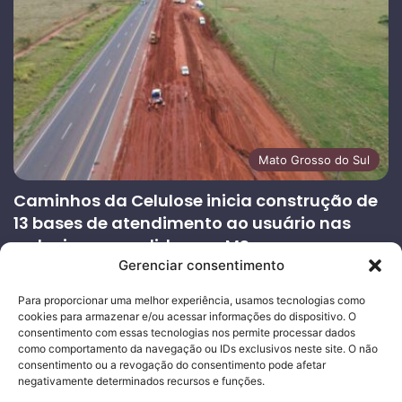
Mato Grosso do Sul
Caminhos da Celulose inicia construção de
13 bases de atendimento ao usuário nas
rodovias concedidas em MS
Gerenciar consentimento
27/07/2026
Página
Próxima
Para proporcionar uma melhor experiência, usamos tecnologias como
cookies para armazenar e/ou acessar informações do dispositivo. O
anterior
página
consentimento com essas tecnologias nos permite processar dados
como comportamento da navegação ou IDs exclusivos neste site. O não
consentimento ou a revogação do consentimento pode afetar
Ouro Empresas
- Desenvolvimento Web
negativamente determinados recursos e funções.