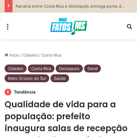
Parceria entre Costa Rica e Alcinópolis entrega ponte de concreto e fortalece infraestrutura na região das lavouras do Engano
Menu
Pr
Início
/
Cidades
/
Costa Rica
Cidades
Costa Rica
Destaques
Geral
Mato Grosso do Sul
Saúde
Tendência
Qualidade de vida para a
população: prefeito
inaugura salas de recepção