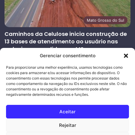
Mato Grosso do Sul
Caminhos da Celulose inicia construção de
13 bases de atendimento ao usuário nas
rodovias concedidas em MS
Gerenciar consentimento
27/07/2026
Página
Próxima
Para proporcionar uma melhor experiência, usamos tecnologias como
cookies para armazenar e/ou acessar informações do dispositivo. O
anterior
página
consentimento com essas tecnologias nos permite processar dados
como comportamento da navegação ou IDs exclusivos neste site. O não
consentimento ou a revogação do consentimento pode afetar
Ouro Empresas
- Desenvolvimento Web
negativamente determinados recursos e funções.
© Copyright 2026, Todos os direitos reservados |
Mais Fatos
Aceitar
MS
-
Joeber Garcia
Rejeitar
Facebook
Instagram
WhatsApp