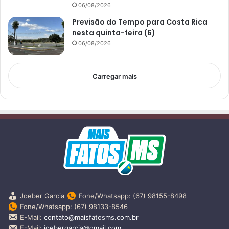
06/08/2026
Previsão do Tempo para Costa Rica
nesta quinta-feira (6)
06/08/2026
Carregar mais
Joeber Garcia
Fone/Whatsapp: (67) 98155-8498
Fone/Whatsapp: (67) 98133-8546
E-Mail:
contato@maisfatosms.com.br
E-Mail:
joebergarcia@gmail.com