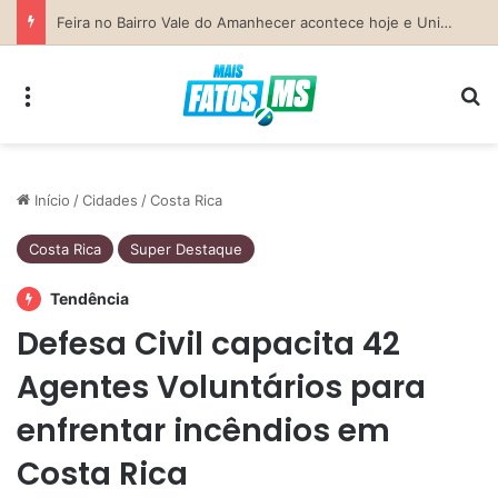
Previsão do Tempo para Costa Rica nesta sexta-feira (7)
Menu
Pr
Início
/
Cidades
/
Costa Rica
Costa Rica
Super Destaque
Tendência
Defesa Civil capacita 42
Agentes Voluntários para
enfrentar incêndios em
Costa Rica