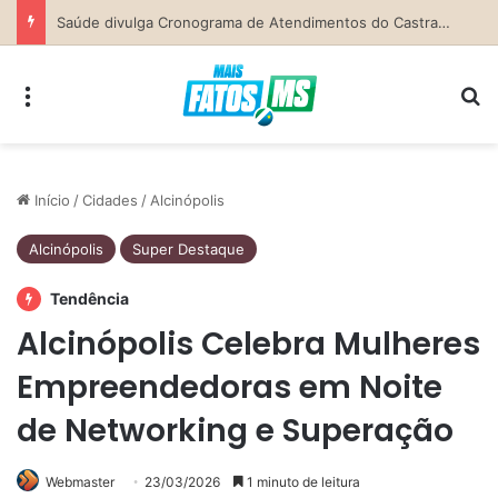
Secretaria da Mulher de Costa Rica abre Agosto Lilás com palestra sobre ciclo da violência e defesa pessoal
Menu
Pr
Início
/
Cidades
/
Alcinópolis
Alcinópolis
Super Destaque
Tendência
Alcinópolis Celebra Mulheres
Empreendedoras em Noite
de Networking e Superação
Webmaster
23/03/2026
1 minuto de leitura