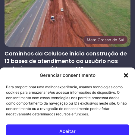
Mato Grosso do Sul
Caminhos da Celulose inicia construção de
13 bases de atendimento ao usuário nas
rodovias concedidas em MS
Gerenciar consentimento
27/07/2026
Página
Próxima
Para proporcionar uma melhor experiência, usamos tecnologias como
cookies para armazenar e/ou acessar informações do dispositivo. O
anterior
página
consentimento com essas tecnologias nos permite processar dados
como comportamento da navegação ou IDs exclusivos neste site. O não
consentimento ou a revogação do consentimento pode afetar
Ouro Empresas
- Desenvolvimento Web
negativamente determinados recursos e funções.
© Copyright 2026, Todos os direitos reservados |
Mais Fatos
Aceitar
MS
-
Joeber Garcia