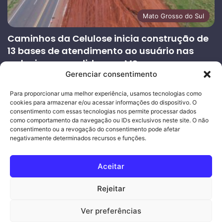
Mato Grosso do Sul
Caminhos da Celulose inicia construção de
13 bases de atendimento ao usuário nas
rodovias concedidas em MS
Gerenciar consentimento
27/07/2026
Página
Próxima
Para proporcionar uma melhor experiência, usamos tecnologias como
cookies para armazenar e/ou acessar informações do dispositivo. O
anterior
página
consentimento com essas tecnologias nos permite processar dados
como comportamento da navegação ou IDs exclusivos neste site. O não
consentimento ou a revogação do consentimento pode afetar
Ouro Empresas
- Desenvolvimento Web
negativamente determinados recursos e funções.
© Copyright 2026, Todos os direitos reservados |
Mais Fatos
Aceitar
MS
-
Joeber Garcia
Rejeitar
Facebook
Instagram
WhatsApp
Ver preferências