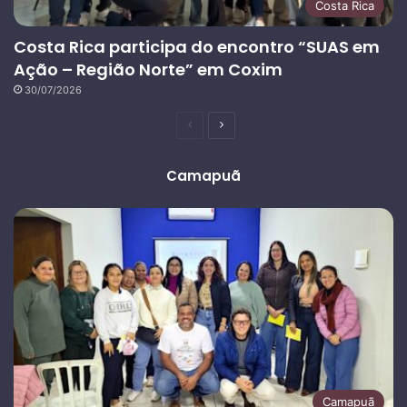
Costa Rica
Costa Rica participa do encontro “SUAS em
Ação – Região Norte” em Coxim
30/07/2026
Página
Próxima
anterior
página
Camapuã
Camapuã