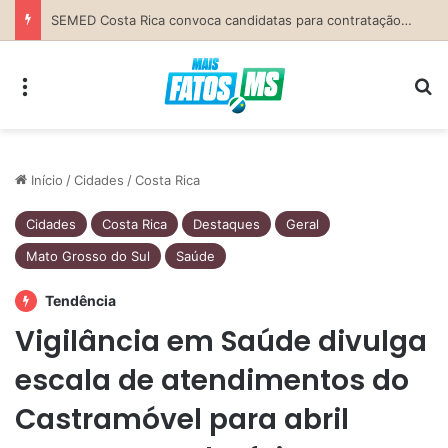
Previsão do Tempo para Costa Rica nesta quinta-feira (6)
Menu
Pr
Início
/
Cidades
/
Costa Rica
Cidades
Costa Rica
Destaques
Geral
Mato Grosso do Sul
Saúde
Tendência
Vigilância em Saúde divulga
escala de atendimentos do
Castramóvel para abril