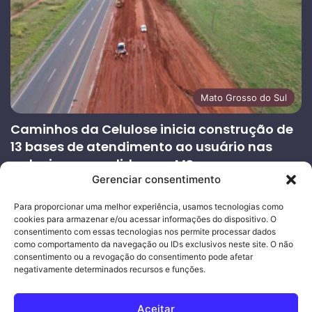
Mato Grosso do Sul
Caminhos da Celulose inicia construção de
13 bases de atendimento ao usuário nas
rodovias concedidas em MS
Gerenciar consentimento
27/07/2026
Página
Próxima
Para proporcionar uma melhor experiência, usamos tecnologias como
cookies para armazenar e/ou acessar informações do dispositivo. O
anterior
página
consentimento com essas tecnologias nos permite processar dados
como comportamento da navegação ou IDs exclusivos neste site. O não
consentimento ou a revogação do consentimento pode afetar
Ouro Empresas
- Desenvolvimento Web
negativamente determinados recursos e funções.
© Copyright 2026, Todos os direitos reservados |
Mais Fatos
Aceitar
MS
-
Joeber Garcia