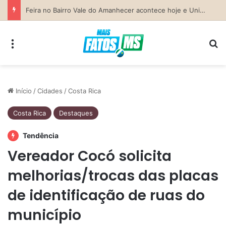
Previsão do Tempo para Costa Rica nesta sexta-feira (7)
Menu
Pr
Início
/
Cidades
/
Costa Rica
Costa Rica
Destaques
Tendência
Vereador Cocó solicita
melhorias/trocas das placas
de identificação de ruas do
município