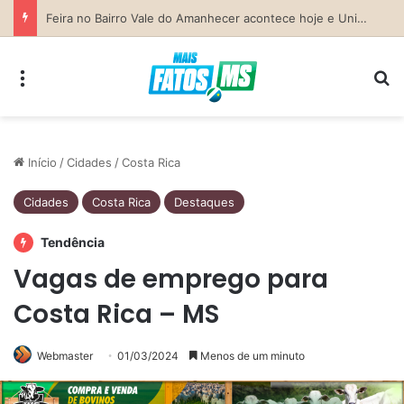
Previsão do Tempo para Costa Rica nesta sexta-feira (7)
Menu
Pr
Início
/
Cidades
/
Costa Rica
Cidades
Costa Rica
Destaques
Tendência
Vagas de emprego para
Costa Rica – MS
Webmaster
01/03/2024
Menos de um minuto