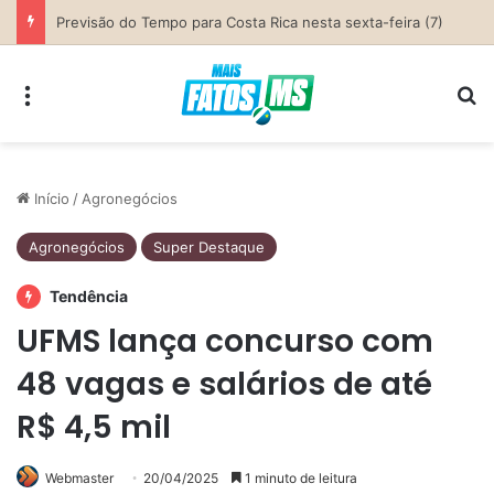
SEMED Costa Rica convoca candidatas para contratação temporária e atuação como Auxiliar de Desenvolvimento Infantil
Menu
Pr
Início
/
Agronegócios
Agronegócios
Super Destaque
Tendência
UFMS lança concurso com
48 vagas e salários de até
R$ 4,5 mil
Webmaster
20/04/2025
1 minuto de leitura