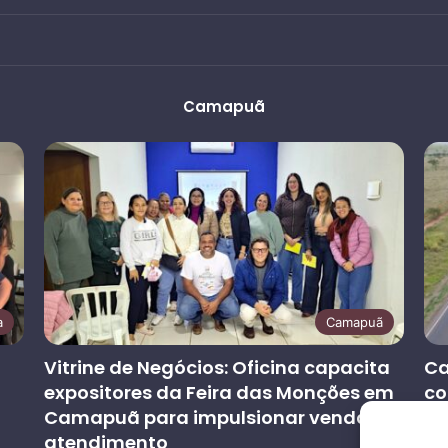
Camapuã
a
Camapuã
Vitrine de Negócios: Oficina capacita
Ca
expositores da Feira das Monções em
co
Camapuã para impulsionar vendas e
at
atendimento
co