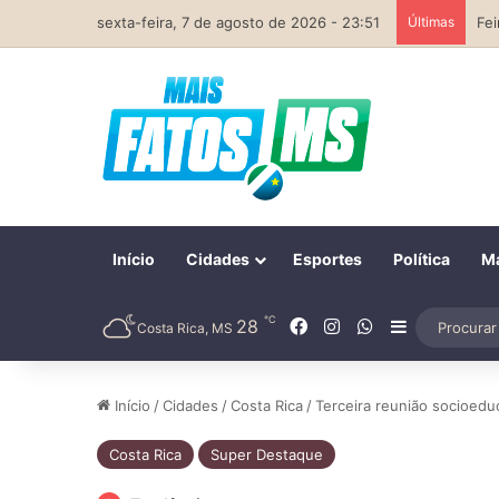
sexta-feira, 7 de agosto de 2026 - 23:51
Últimas
Início
Cidades
Esportes
Política
Ma
℃
Facebook
Instagram
WhatsApp
28
Barra Later
Costa Rica, MS
Início
/
Cidades
/
Costa Rica
/
Terceira reunião socioedu
Costa Rica
Super Destaque