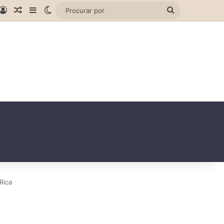
gram
hatsApp
Entrar
Artigo aleatório
Barra Lateral
Switch skin
Procurar
por
Rica