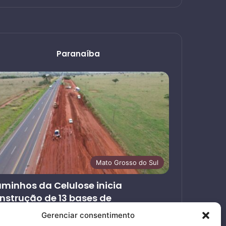
Paranaíba
Mato Grosso do Sul
minhos da Celulose inicia
nstrução de 13 bases de
endimento ao usuário nas rodovias
Gerenciar consentimento
ncedidas em MS