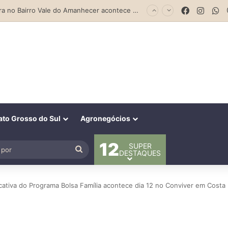
Previsão do Tempo para Costa Rica nesta sexta-feira (7)
Facebook
Insta
W
to Grosso do Sul
Agronegócios
12
SUPER
al
Procurar
DESTAQUES
por
cativa do Programa Bolsa Família acontece dia 12 no Conviver em Costa 