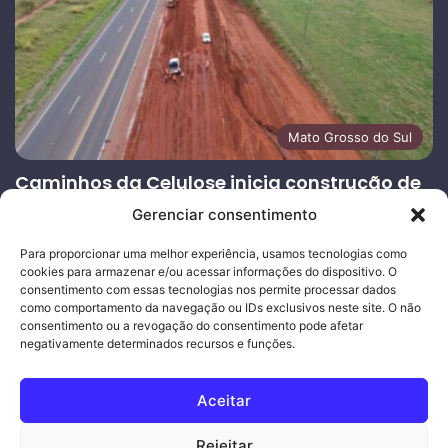
Mato Grosso do Sul
Caminhos da Celulose inicia construção de
13 bases de atendimento ao usuário nas
Gerenciar consentimento
rodovias concedidas em MS
Para proporcionar uma melhor experiência, usamos tecnologias como
27/07/2026
cookies para armazenar e/ou acessar informações do dispositivo. O
consentimento com essas tecnologias nos permite processar dados
Página
Próxima
como comportamento da navegação ou IDs exclusivos neste site. O não
anterior
página
consentimento ou a revogação do consentimento pode afetar
negativamente determinados recursos e funções.
Ouro Empresas
- Desenvolvimento Web
Aceitar
© Copyright 2026, Todos os direitos reservados |
Mais Fatos
Rejeitar
MS
-
Joeber Garcia