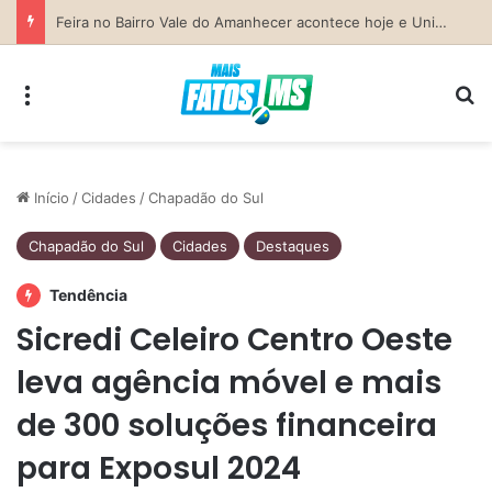
Previsão do Tempo para Costa Rica nesta sexta-feira (7)
Menu
Pr
Início
/
Cidades
/
Chapadão do Sul
Chapadão do Sul
Cidades
Destaques
Tendência
Sicredi Celeiro Centro Oeste
leva agência móvel e mais
de 300 soluções financeira
para Exposul 2024