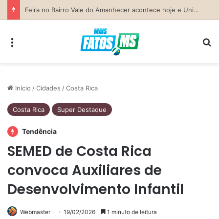
Previsão do Tempo para Costa Rica nesta sexta-feira (7)
Menu
Pr
Início
/
Cidades
/
Costa Rica
Costa Rica
Super Destaque
Tendência
SEMED de Costa Rica
convoca Auxiliares de
Desenvolvimento Infantil
Webmaster
19/02/2026
1 minuto de leitura