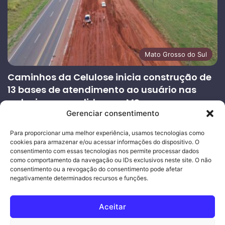
Mato Grosso do Sul
Caminhos da Celulose inicia construção de
13 bases de atendimento ao usuário nas
rodovias concedidas em MS
Gerenciar consentimento
27/07/2026
Página
Próxima
Para proporcionar uma melhor experiência, usamos tecnologias como
cookies para armazenar e/ou acessar informações do dispositivo. O
anterior
página
consentimento com essas tecnologias nos permite processar dados
como comportamento da navegação ou IDs exclusivos neste site. O não
consentimento ou a revogação do consentimento pode afetar
Ouro Empresas
- Desenvolvimento Web
negativamente determinados recursos e funções.
© Copyright 2026, Todos os direitos reservados |
Mais Fatos
Aceitar
MS
-
Joeber Garcia