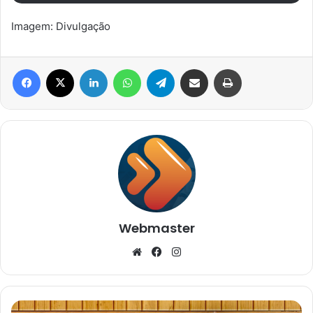
Imagem: Divulgação
Facebook
X
Linkedin
WhatsApp
Telegram
Compartilhar via e-mail
Imprimir
Webmaster
Website
Facebook
Instagram