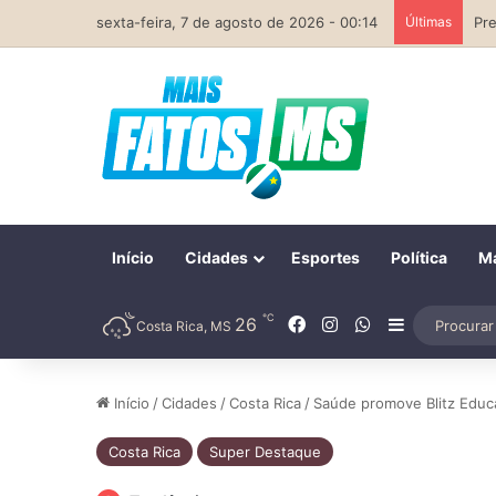
sexta-feira, 7 de agosto de 2026 - 00:14
Últimas
Início
Cidades
Esportes
Política
Ma
℃
Facebook
Instagram
WhatsApp
26
Barra Later
Costa Rica, MS
Início
/
Cidades
/
Costa Rica
/
Saúde promove Blitz Educa
Costa Rica
Super Destaque