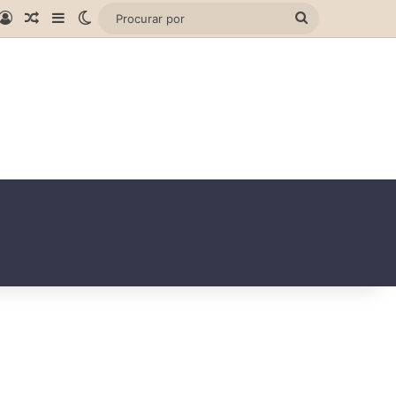
gram
hatsApp
Entrar
Artigo aleatório
Barra Lateral
Switch skin
Procurar
por