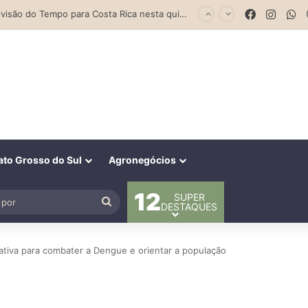
Facebook
Insta
W
Parceria entre Costa Rica e Alcinópolis entrega ponte de concreto e fortalece infraestrutura na região das lavouras do Engano
to Grosso do Sul
Agronegócios
12
SUPER
al
Procurar
DESTAQUES
por
tiva para combater a Dengue e orientar a população