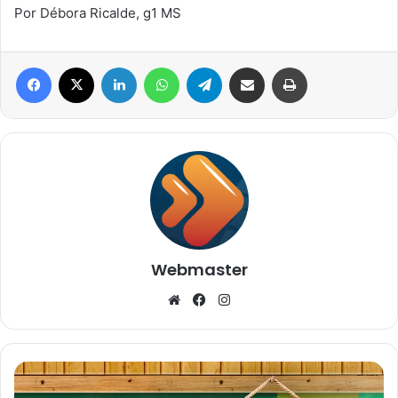
Por Débora Ricalde, g1 MS
Facebook
X
Linkedin
WhatsApp
Telegram
Compartilhar via e-mail
Imprimir
Webmaster
Website
Facebook
Instagram