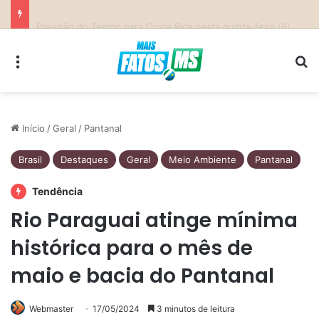
Parceria entre Costa Rica e Alcinópolis entrega ponte de concreto e fortalece infraestrutura na região das lavouras do Engano
Menu
Pr
Início
/
Geral
/
Pantanal
Brasil
Destaques
Geral
Meio Ambiente
Pantanal
Tendência
Rio Paraguai atinge mínima
histórica para o mês de
maio e bacia do Pantanal
Webmaster
17/05/2024
3 minutos de leitura