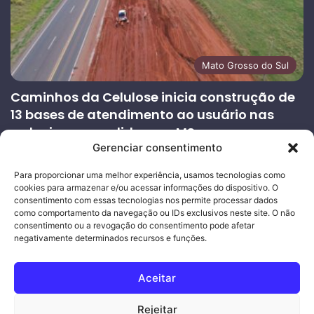
Mato Grosso do Sul
Caminhos da Celulose inicia construção de
13 bases de atendimento ao usuário nas
rodovias concedidas em MS
Gerenciar consentimento
27/07/2026
Página
Próxima
Para proporcionar uma melhor experiência, usamos tecnologias como
cookies para armazenar e/ou acessar informações do dispositivo. O
anterior
página
consentimento com essas tecnologias nos permite processar dados
como comportamento da navegação ou IDs exclusivos neste site. O não
consentimento ou a revogação do consentimento pode afetar
Ouro Empresas
- Desenvolvimento Web
negativamente determinados recursos e funções.
© Copyright 2026, Todos os direitos reservados |
Mais Fatos
Aceitar
MS
-
Joeber Garcia
Rejeitar