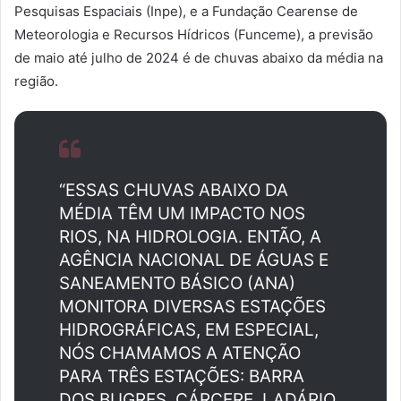
Pesquisas Espaciais (Inpe), e a Fundação Cearense de
Meteorologia e Recursos Hídricos (Funceme),
a previsão
de maio até julho de 2024 é de chuvas abaixo da média na
região.
“ESSAS CHUVAS ABAIXO DA
MÉDIA TÊM UM IMPACTO NOS
RIOS, NA HIDROLOGIA. ENTÃO, A
AGÊNCIA NACIONAL DE ÁGUAS E
SANEAMENTO BÁSICO (ANA)
MONITORA DIVERSAS ESTAÇÕES
HIDROGRÁFICAS, EM ESPECIAL,
NÓS CHAMAMOS A ATENÇÃO
PARA TRÊS ESTAÇÕES: BARRA
DOS BUGRES, CÁRCERE, LADÁRIO