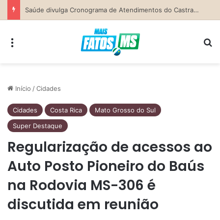
Secretaria da Mulher de Costa Rica abre Agosto Lilás com palestra sobre ciclo da violência e defesa pessoal
Menu
Pr
Início
/
Cidades
Cidades
Costa Rica
Mato Grosso do Sul
Super Destaque
Regularização de acessos ao
Auto Posto Pioneiro do Baús
na Rodovia MS-306 é
discutida em reunião