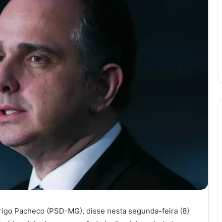
igo Pacheco (PSD-MG), disse nesta segunda-feira (8)