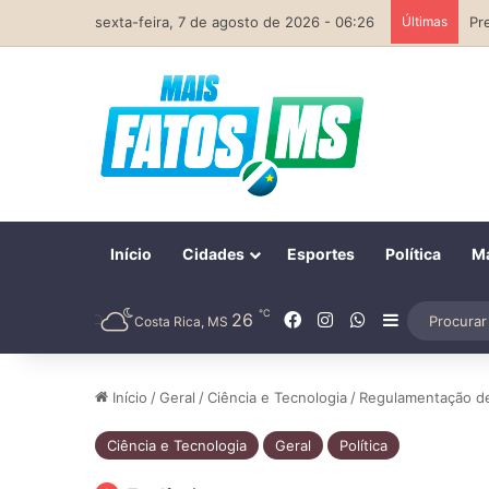
sexta-feira, 7 de agosto de 2026 - 06:26
Últimas
Início
Cidades
Esportes
Política
Ma
℃
Facebook
Instagram
WhatsApp
26
Barra Later
Costa Rica, MS
Início
/
Geral
/
Ciência e Tecnologia
/
Regulamentação de 
Ciência e Tecnologia
Geral
Política