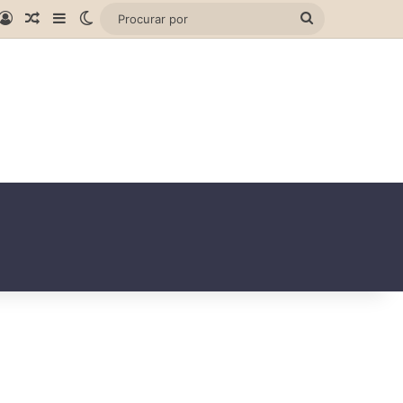
gram
hatsApp
Entrar
Artigo aleatório
Barra Lateral
Switch skin
Procurar
por