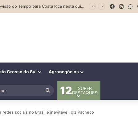
Facebook
Insta
W
Parceria entre Costa Rica e Alcinópolis entrega ponte de concreto e fortalece infraestrutura na região das lavouras do Engano
to Grosso do Sul
Agronegócios
12
SUPER
al
Procurar
DESTAQUES
por
redes sociais no Brasil é inevitável, diz Pacheco