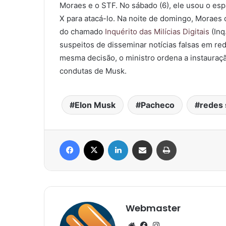
Moraes e o STF. No sábado (6), ele usou o esp
X para atacá-lo. Na noite de domingo, Moraes 
do chamado
Inquérito das Milícias Digitais
(Inq
suspeitos de disseminar notícias falsas em red
mesma decisão, o ministro ordena a instauraçã
condutas de Musk.
Elon Musk
Pacheco
redes 
Facebook
X
Linkedin
Compartilhar via e-mail
Imprimir
Webmaster
Website
Facebook
Instagram