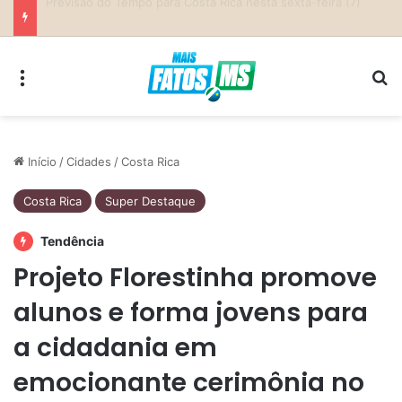
Previsão do Tempo para Costa Rica nesta sexta-feira (7)
Menu
Pr
Início
/
Cidades
/
Costa Rica
Costa Rica
Super Destaque
Tendência
Projeto Florestinha promove
alunos e forma jovens para
a cidadania em
emocionante cerimônia no