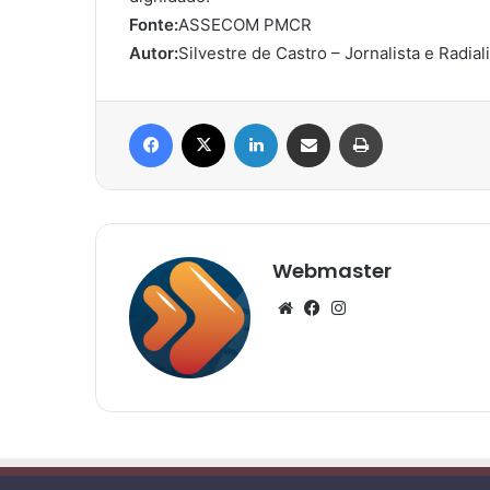
Fonte:
ASSECOM PMCR
Autor:
Silvestre de Castro – Jornalista e Radial
Facebook
X
Linkedin
Compartilhar via e-mail
Imprimir
Webmaster
Website
Facebook
Instagram