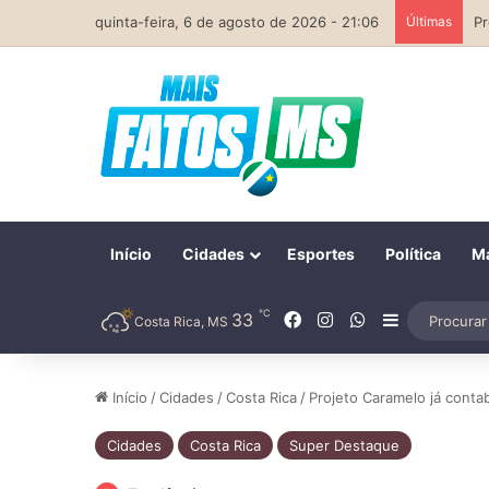
quinta-feira, 6 de agosto de 2026 - 21:06
Últimas
Início
Cidades
Esportes
Política
Ma
℃
Facebook
Instagram
WhatsApp
33
Barra Later
Costa Rica, MS
Início
/
Cidades
/
Costa Rica
/
Projeto Caramelo já conta
Cidades
Costa Rica
Super Destaque