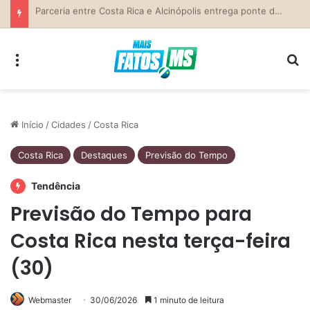
Parceria entre Costa Rica e Alcinópolis entrega ponte de concreto e fortalece infraestrutura na região das lavouras do Engano
Menu
Pr
Início
/
Cidades
/
Costa Rica
Costa Rica
Destaques
Previsão do Tempo
Tendência
Previsão do Tempo para
Costa Rica nesta terça-feira
(30)
Webmaster
30/06/2026
1 minuto de leitura