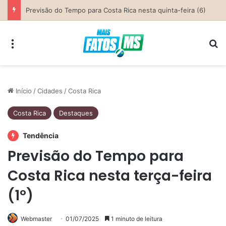
Parceria entre Costa Rica e Alcinópolis entrega ponte de concreto e fortalece infraestrutura na região das lavouras do Engano
Menu
Pr
Início
/
Cidades
/
Costa Rica
Costa Rica
Destaques
Tendência
Previsão do Tempo para
Costa Rica nesta terça-feira
(1º)
Webmaster
01/07/2025
1 minuto de leitura