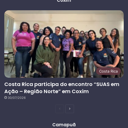
Coxim
Costa Rica
Costa Rica participa do encontro “SUAS em
Ação – Região Norte” em Coxim
30/07/2026
Página
Próxima
anterior
página
Camapuã