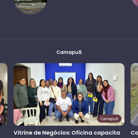
Camapuã
a
Camapuã
Vitrine de Negócios: Oficina capacita
Ca