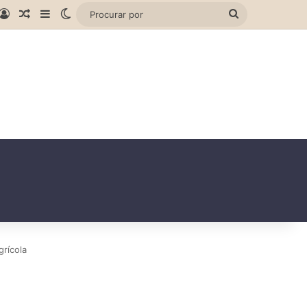
gram
hatsApp
Entrar
Artigo aleatório
Barra Lateral
Switch skin
Procurar
por
grícola