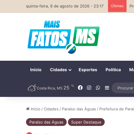
quinta-feira, 6 de agosto de 2026 - 23:17
Últimas
Início
Cidades
Esportes
Política
Ma
℃
Facebook
Instagram
WhatsApp
25
Barra Later
Costa Rica, MS
Início
/
Cidades
/
Paraíso das Águas
/
Prefeitura de Para
Paraíso das Águas
Super Destaque