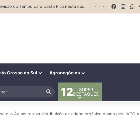
Facebook
Insta
W
Parceria entre Costa Rica e Alcinópolis entrega ponte de concreto e fortalece infraestrutura na região das lavouras do Engano
to Grosso do Sul
Agronegócios
12
SUPER
al
Procurar
DESTAQUES
por
íso das Águas realiza distribuição de adubo orgânico doado pela IACO A