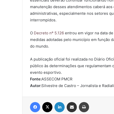
essenciais deverão continuar funcionando nor
manutenção desses atendimentos caberá aos d
administrativas, especialmente nos setores qu
interrompidos.
O
Decreto nº 5.126
entrou em vigor na data de 
medidas adotadas pelo município em função da p
do mundo.
A publicação oficial foi realizada no Diário Of
público às determinações que regulamentam o
evento esportivo.
Fonte:
ASSECOM PMCR
Autor:
Silvestre de Castro – Jornalista e Radial
Facebook
X
Linkedin
Compartilhar via e-mail
Imprimir