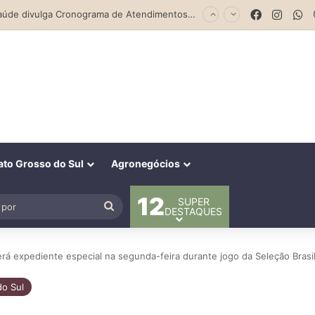
Secretaria da Mulher de Costa Rica abre Agosto Lilás com palestra sobre ciclo da violência e defesa pessoal
Facebook
Insta
W
to Grosso do Sul
Agronegócios
12
SUPER
al
Procurar
DESTAQUES
por
terá expediente especial na segunda-feira durante jogo da Seleção Bras
o Sul