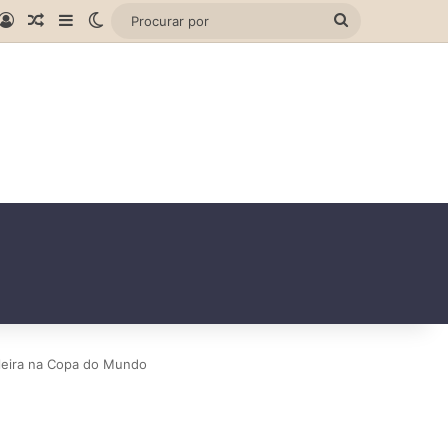
gram
hatsApp
Entrar
Artigo aleatório
Barra Lateral
Switch skin
Procurar
por
ileira na Copa do Mundo