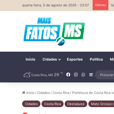
quarta-feira, 5 de agosto de 2026 - 23:57
Últimas
Início
Cidades
Esportes
Política
Ma
℃
Facebook
Instagram
WhatsApp
29
Barra Later
Costa Rica, MS
Início
/
Cidades
/
Costa Rica
/
Prefeitura de Costa Rica 
Cidades
Costa Rica
Destaques
Mato Grosso d