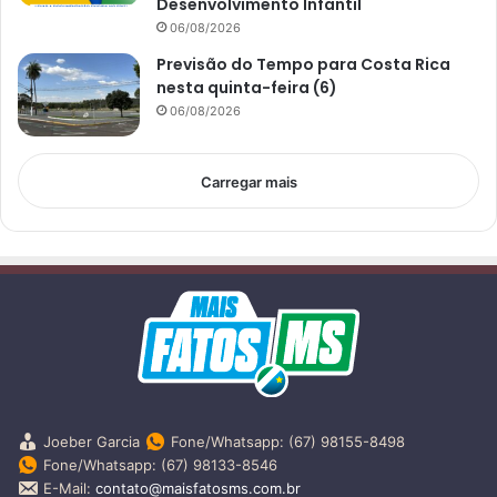
Desenvolvimento Infantil
06/08/2026
Previsão do Tempo para Costa Rica
nesta quinta-feira (6)
06/08/2026
Carregar mais
Joeber Garcia
Fone/Whatsapp: (67) 98155-8498
Fone/Whatsapp: (67) 98133-8546
E-Mail:
contato@maisfatosms.com.br