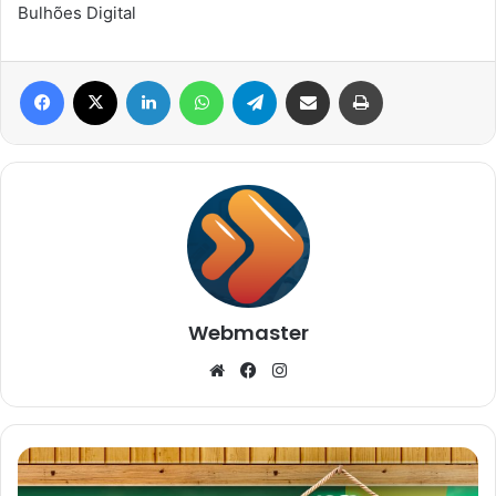
Bulhões Digital
Facebook
X
Linkedin
WhatsApp
Telegram
Compartilhar via e-mail
Imprimir
Webmaster
Website
Facebook
Instagram