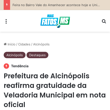
Previsão do Tempo para Costa Rica nesta sexta-feira (7)
Menu
Pr
Início
/
Cidades
/
Alcinópolis
Alcinópolis
Destaques
Tendência
Prefeitura de Alcinópolis
reafirma gratuidade da
Veladoria Municipal em nota
oficial