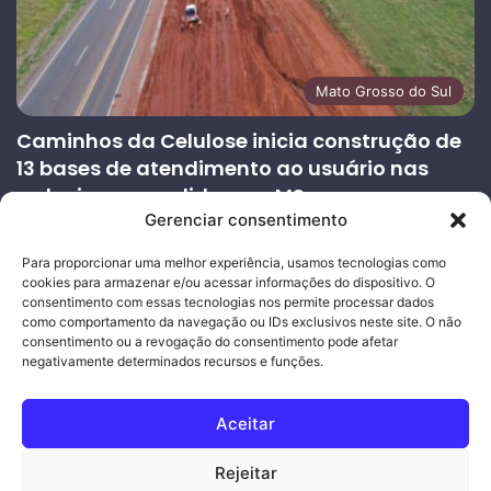
Mato Grosso do Sul
Caminhos da Celulose inicia construção de
13 bases de atendimento ao usuário nas
rodovias concedidas em MS
Gerenciar consentimento
27/07/2026
Página
Próxima
Para proporcionar uma melhor experiência, usamos tecnologias como
cookies para armazenar e/ou acessar informações do dispositivo. O
anterior
página
consentimento com essas tecnologias nos permite processar dados
como comportamento da navegação ou IDs exclusivos neste site. O não
consentimento ou a revogação do consentimento pode afetar
Ouro Empresas
- Desenvolvimento Web
negativamente determinados recursos e funções.
© Copyright 2026, Todos os direitos reservados |
Mais Fatos
Aceitar
MS
-
Joeber Garcia
Rejeitar
Facebook
Instagram
WhatsApp