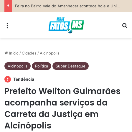
Previsão do Tempo para Costa Rica nesta sexta-feira (7)
Menu
Pr
Início
/
Cidades
/
Alcinópolis
Alcinópolis
Política
Super Destaque
Tendência
Prefeito Weliton Guimarães
acompanha serviços da
Carreta da Justiça em
Alcinópolis