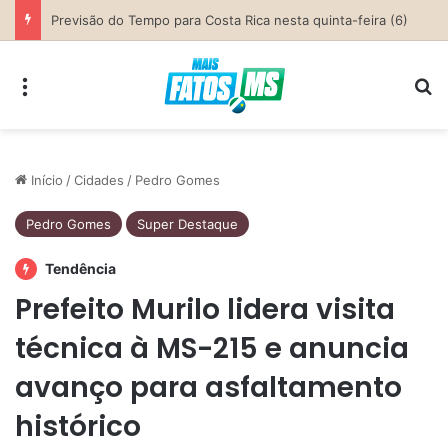
Parceria entre Costa Rica e Alcinópolis entrega ponte de concreto e fortalece infraestrutura na região das lavouras do Engano
Menu
Pr
Início
/
Cidades
/
Pedro Gomes
Pedro Gomes
Super Destaque
Tendência
Prefeito Murilo lidera visita
técnica à MS-215 e anuncia
avanço para asfaltamento
histórico