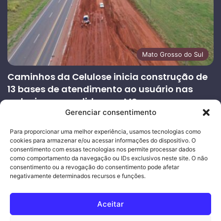
Mato Grosso do Sul
Caminhos da Celulose inicia construção de
13 bases de atendimento ao usuário nas
rodovias concedidas em MS
Gerenciar consentimento
27/07/2026
Página
Próxima
Para proporcionar uma melhor experiência, usamos tecnologias como
cookies para armazenar e/ou acessar informações do dispositivo. O
anterior
página
consentimento com essas tecnologias nos permite processar dados
como comportamento da navegação ou IDs exclusivos neste site. O não
consentimento ou a revogação do consentimento pode afetar
Ouro Empresas
- Desenvolvimento Web
negativamente determinados recursos e funções.
© Copyright 2026, Todos os direitos reservados |
Mais Fatos
Aceitar
MS
-
Joeber Garcia