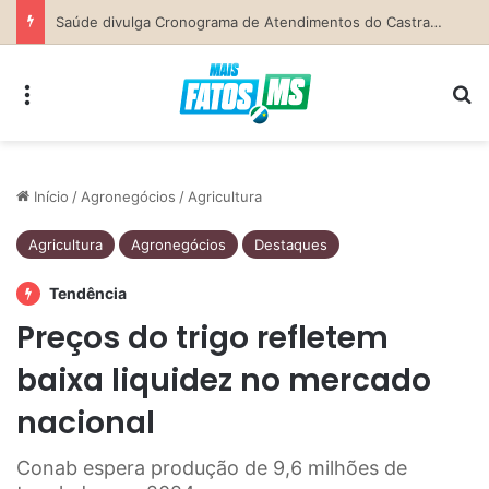
Secretaria da Mulher de Costa Rica abre Agosto Lilás com palestra sobre ciclo da violência e defesa pessoal
Menu
Pr
Início
/
Agronegócios
/
Agricultura
Agricultura
Agronegócios
Destaques
Tendência
Preços do trigo refletem
baixa liquidez no mercado
nacional
Conab espera produção de 9,6 milhões de