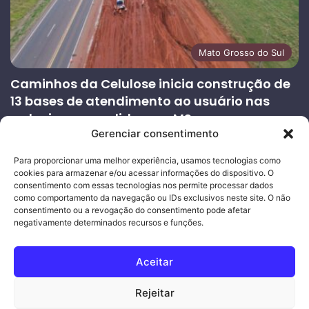
Mato Grosso do Sul
Caminhos da Celulose inicia construção de
13 bases de atendimento ao usuário nas
rodovias concedidas em MS
Gerenciar consentimento
27/07/2026
Página
Próxima
Para proporcionar uma melhor experiência, usamos tecnologias como
cookies para armazenar e/ou acessar informações do dispositivo. O
anterior
página
consentimento com essas tecnologias nos permite processar dados
como comportamento da navegação ou IDs exclusivos neste site. O não
consentimento ou a revogação do consentimento pode afetar
Ouro Empresas
- Desenvolvimento Web
negativamente determinados recursos e funções.
© Copyright 2026, Todos os direitos reservados |
Mais Fatos
Aceitar
MS
-
Joeber Garcia
Rejeitar
Facebook
Instagram
WhatsApp