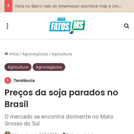
Previsão do Tempo para Costa Rica nesta sexta-feira (7)
Menu
Pr
Início
/
Agronegócios
/
Agricultura
Agricultura
Agronegócios
Tendência
Preços da soja parados no
Brasil
O mercado se encontra dormente no Mato
Grosso do Sul