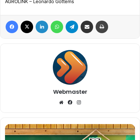
AGROLINK
– Leonardo Gottems
Facebook
X
Linkedin
WhatsApp
Telegram
Compartilhar via e-mail
Imprimir
Webmaster
Website
Facebook
Instagram