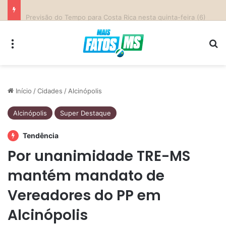
Parceria entre Costa Rica e Alcinópolis entrega ponte de concreto e fortalece infraestrutura na região das lavouras do Engano
Menu
Pr
Início
/
Cidades
/
Alcinópolis
Alcinópolis
Super Destaque
Tendência
Por unanimidade TRE-MS
mantém mandato de
Vereadores do PP em
Alcinópolis