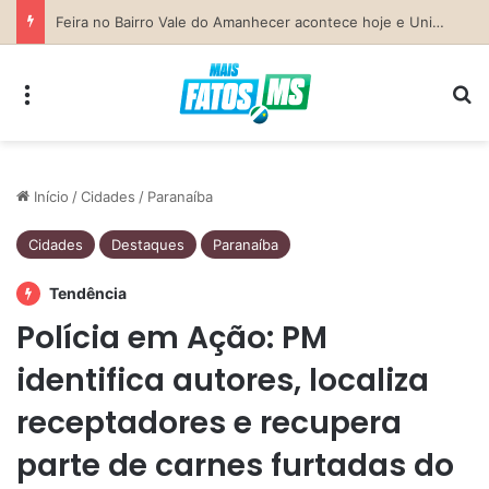
Previsão do Tempo para Costa Rica nesta sexta-feira (7)
Menu
Pr
Início
/
Cidades
/
Paranaíba
Cidades
Destaques
Paranaíba
Tendência
Polícia em Ação: PM
identifica autores, localiza
receptadores e recupera
parte de carnes furtadas do