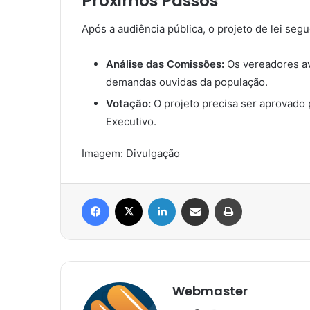
Próximos Passos
Após a audiência pública, o projeto de lei segu
Análise das Comissões:
Os vereadores av
demandas ouvidas da população.
Votação:
O projeto precisa ser aprovado 
Executivo.
Imagem: Divulgação
Facebook
X
Linkedin
Compartilhar via e-mail
Imprimir
Webmaster