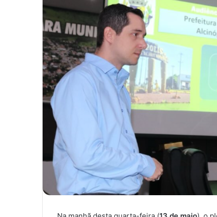
Na manhã desta quarta-feira (
13 de maio
), o 