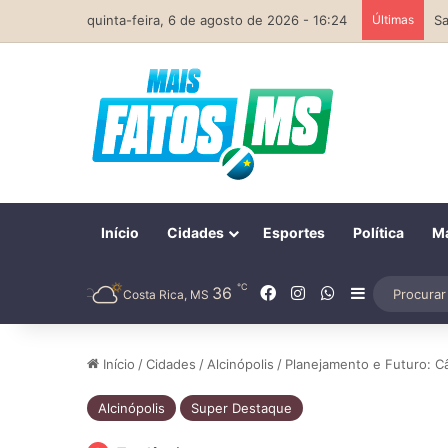
quinta-feira, 6 de agosto de 2026 - 16:24
Últimas
Início
Cidades
Esportes
Política
Ma
℃
Facebook
Instagram
WhatsApp
36
Barra Later
Costa Rica, MS
Início
/
Cidades
/
Alcinópolis
/
Planejamento e Futuro: Câ
Alcinópolis
Super Destaque