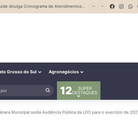
Facebook
Insta
W
Saúde divulga Cronograma de Atendimentos do Castramóvel para o mês de agosto em Costa Rica
to Grosso do Sul
Agronegócios
12
SUPER
al
Procurar
DESTAQUES
por
mara Municipal sedia Audiência Pública da LDO para o exercício de 202