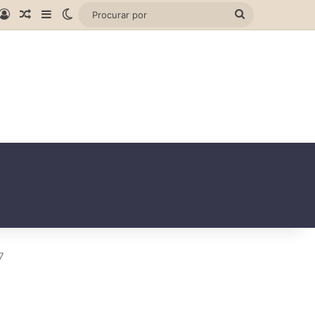
gram
hatsApp
Entrar
Artigo aleatório
Barra Lateral
Switch skin
Procurar
por
7