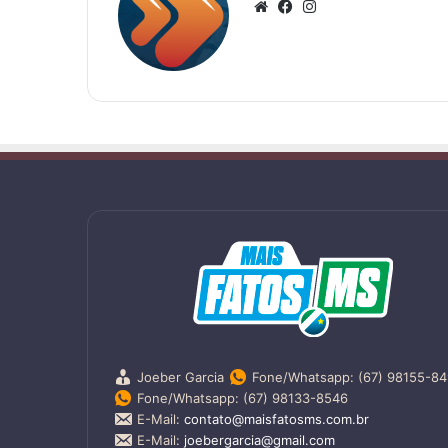
Website
Facebook
Instagram
Joeber Garcia
Fone/Whatsapp: (67) 98155-8
Fone/Whatsapp: (67) 98133-8546
E-Mail:
contato@maisfatosms.com.br
E-Mail:
joebergarcia@gmail.com