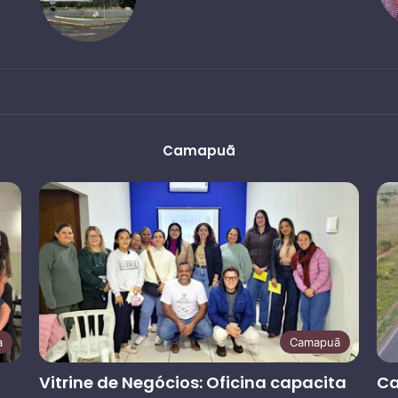
Camapuã
a
Camapuã
Vitrine de Negócios: Oficina capacita
Ca