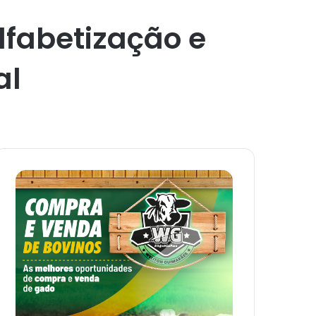
lfabetização e
al