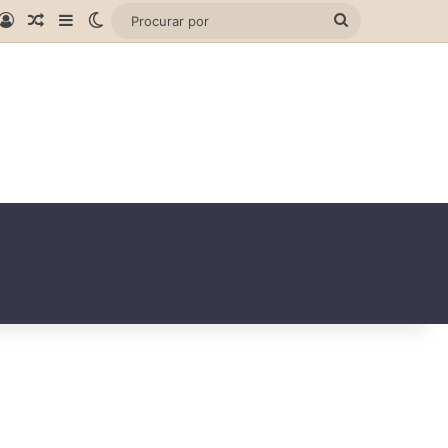
gram
hatsApp
Entrar
Artigo aleatório
Barra Lateral
Switch skin
Procurar
por