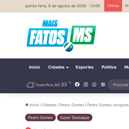
quinta-feira, 6 de agosto de 2026 - 13:06
Últimas
Início
Cidades
Esportes
Política
Ma
℃
Facebook
Instagram
WhatsApp
33
Barra Later
Costa Rica, MS
Início
/
Cidades
/
Pedro Gomes
/
Pedro Gomes conquista 
Pedro Gomes
Super Destaque