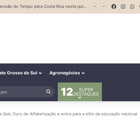
Facebook
Insta
W
Previsão do Tempo para Costa Rica nesta quinta-feira (6)
to Grosso do Sul
Agronegócios
12
SUPER
al
Procurar
DESTAQUES
por
Selo Ouro de Alfabetização e entra para a elite da educação nacional