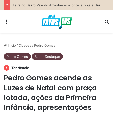
Previsão do Tempo para Costa Rica nesta sexta-feira (7)
Menu
Pr
Início
/
Cidades
/
Pedro Gomes
Pedro Gomes
Super Destaque
Tendência
Pedro Gomes acende as
Luzes de Natal com praça
lotada, ações da Primeira
Infância, apresentações