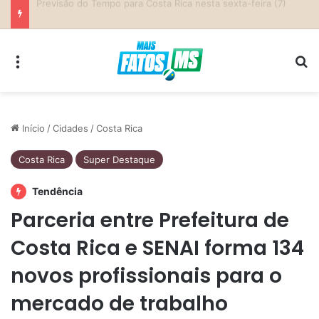
Previsão do Tempo para Costa Rica nesta sexta-feira (7)
Menu
Pr
Início
/
Cidades
/
Costa Rica
Costa Rica
Super Destaque
Tendência
Parceria entre Prefeitura de
Costa Rica e SENAI forma 134
novos profissionais para o
mercado de trabalho