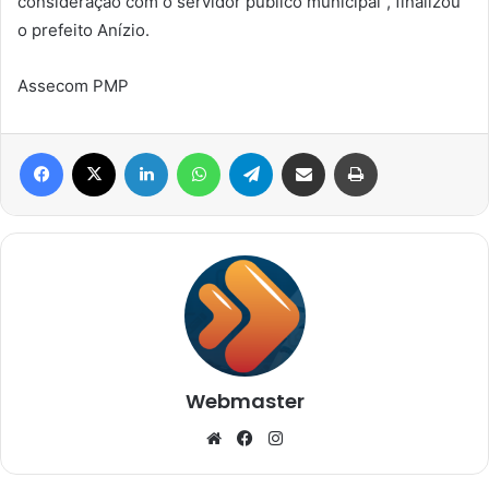
consideração com o servidor público municipal”, finalizou
o prefeito Anízio.
Assecom PMP
Facebook
X
Linkedin
WhatsApp
Telegram
Compartilhar via e-mail
Imprimir
Webmaster
Website
Facebook
Instagram