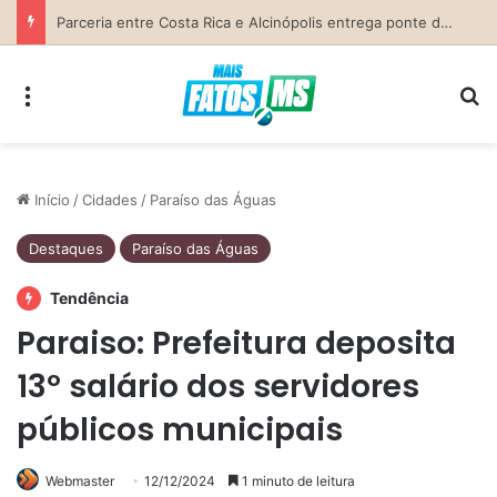
Saúde divulga Cronograma de Atendimentos do Castramóvel para o mês de agosto em Costa Rica
Menu
Pr
Início
/
Cidades
/
Paraíso das Águas
Destaques
Paraíso das Águas
Tendência
Paraiso: Prefeitura deposita
13º salário dos servidores
públicos municipais
Webmaster
12/12/2024
1 minuto de leitura