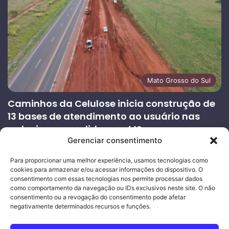
Mato Grosso do Sul
Caminhos da Celulose inicia construção de
13 bases de atendimento ao usuário nas
rodovias concedidas em MS
Gerenciar consentimento
27/07/2026
Página
Próxima
Para proporcionar uma melhor experiência, usamos tecnologias como
cookies para armazenar e/ou acessar informações do dispositivo. O
anterior
página
consentimento com essas tecnologias nos permite processar dados
como comportamento da navegação ou IDs exclusivos neste site. O não
consentimento ou a revogação do consentimento pode afetar
Ouro Empresas
- Desenvolvimento Web
negativamente determinados recursos e funções.
© Copyright 2026, Todos os direitos reservados |
Mais Fatos