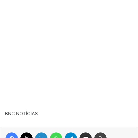
BNC NOTÍCIAS
Facebook
X
Linkedin
WhatsApp
Telegram
Compartilhar via e-mail
Imprimir