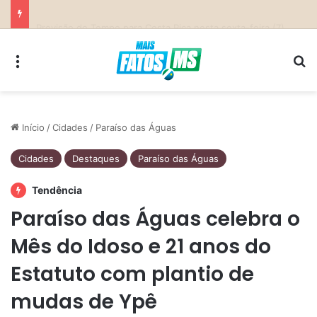
SEMED Costa Rica convoca candidatas para contratação temporária e atuação como Auxiliar de Desenvolvimento Infantil
Menu
Pr
Início
/
Cidades
/
Paraíso das Águas
Cidades
Destaques
Paraíso das Águas
Tendência
Paraíso das Águas celebra o
Mês do Idoso e 21 anos do
Estatuto com plantio de
mudas de Ypê