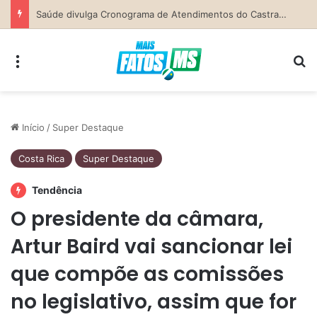
Secretaria da Mulher de Costa Rica abre Agosto Lilás com palestra sobre ciclo da violência e defesa pessoal
Menu
Pr
Início
/
Super Destaque
Costa Rica
Super Destaque
Tendência
O presidente da câmara,
Artur Baird vai sancionar lei
que compõe as comissões
no legislativo, assim que for