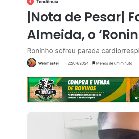
Tendência
|Nota de Pesar| F
Almeida, o ‘Ronin
Roninho sofreu parada cardiorresp
Webmaster
22/04/2024
Menos de um minuto