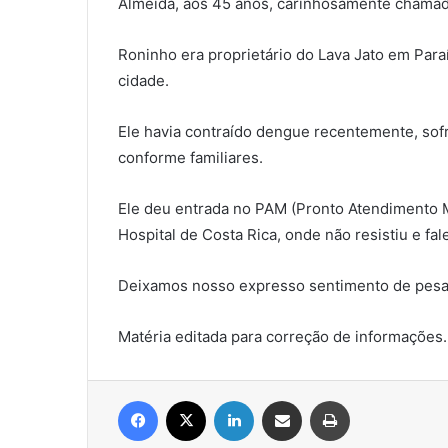
Almeida, aos 45 anos, carinhosamente chamad
Roninho era proprietário do Lava Jato em Par
cidade.
Ele havia contraído dengue recentemente, so
conforme familiares.
Ele deu entrada no PAM (Pronto Atendimento M
Hospital de Costa Rica, onde não resistiu e fal
Deixamos nosso expresso sentimento de pesar 
Matéria editada para correção de informações.
Facebook
X
Linkedin
Compartilhar via e-mail
Imprimir