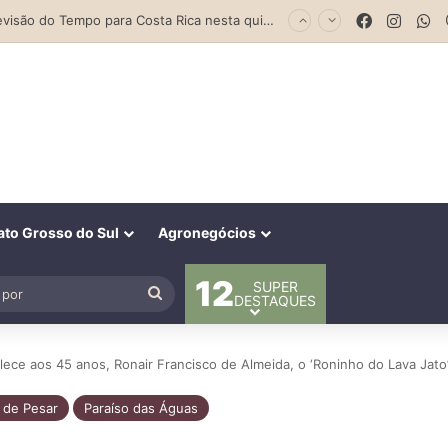
Parceria entre Costa Rica e Alcinópolis entrega ponte de concreto e fortalece infraestrutura na região das lavouras do Engano
Facebook
Insta
W
to Grosso do Sul
Agronegócios
12
SUPER
al
Procurar
DESTAQUES
por
lece aos 45 anos, Ronair Francisco de Almeida, o ‘Roninho do Lava Jato
 de Pesar
Paraíso das Águas