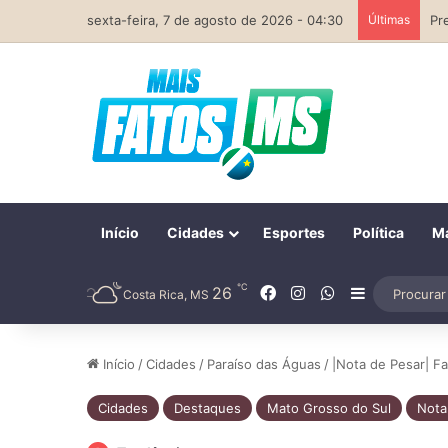
sexta-feira, 7 de agosto de 2026 - 04:30
Últimas
Início
Cidades
Esportes
Política
Ma
℃
Facebook
Instagram
WhatsApp
26
Barra Later
Costa Rica, MS
Início
/
Cidades
/
Paraíso das Águas
/
|Nota de Pesar| Fa
Cidades
Destaques
Mato Grosso do Sul
Nota