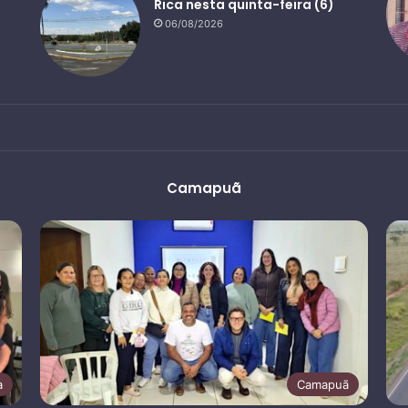
Rica nesta quinta-feira (6)
06/08/2026
Camapuã
a
Camapuã