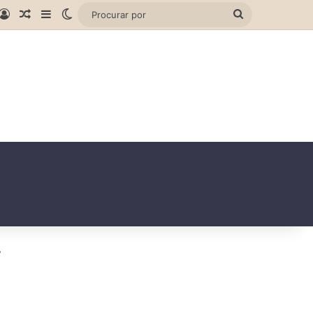
gram
hatsApp
Entrar
Artigo aleatório
Barra Lateral
Switch skin
Procurar
por
’