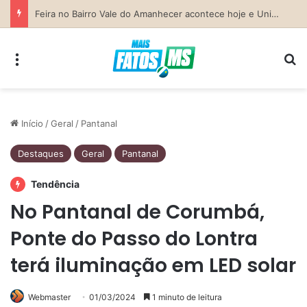
Previsão do Tempo para Costa Rica nesta sexta-feira (7)
Menu
Pr
Início
/
Geral
/
Pantanal
Destaques
Geral
Pantanal
Tendência
No Pantanal de Corumbá,
Ponte do Passo do Lontra
terá iluminação em LED solar
Webmaster
01/03/2024
1 minuto de leitura